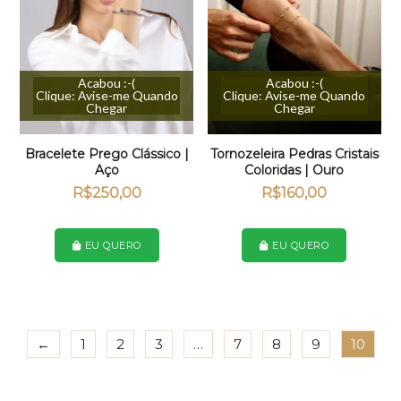
Acabou :-(
Acabou :-(
Clique: Avise-me Quando
Clique: Avise-me Quando
Chegar
Chegar
Bracelete Prego Clássico |
Tornozeleira Pedras Cristais
Aço
Coloridas | Ouro
R$
250,00
R$
160,00
EU QUERO
EU QUERO
←
1
2
3
…
7
8
9
10