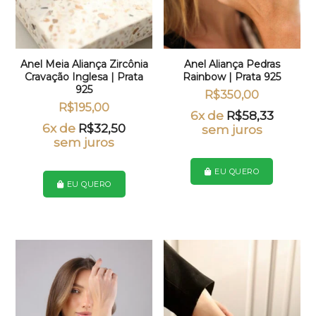
Anel Meia Aliança Zircônia
Anel Aliança Pedras
Cravação Inglesa | Prata
Rainbow | Prata 925
925
R$
350,00
R$
195,00
6x de
R$
58,33
6x de
R$
32,50
sem juros
sem juros
Este
produto
Este
tem
produto
EU QUERO
várias
tem
EU QUERO
variantes
várias
As
variantes.
opções
As
podem
opções
ser
podem
escolhid
ser
na
escolhidas
página
na
do
página
produto
do
produto