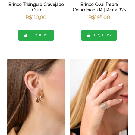
Brinco Triângulo Cravejado
Brinco Oval Pedra
| Ouro
Colombiana P | Prata 925
R$
110,00
R$
195,00
EU QUERO
EU QUERO