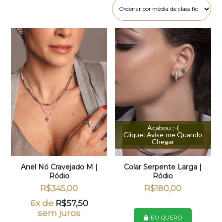
Acabou :-(
Clique: Avise-me Quando
Chegar
Anel Nó Cravejado M |
Colar Serpente Larga |
Ródio
Ródio
R$
345,00
R$
180,00
6x de
R$
57,50
sem juros
EU QUERO
Este