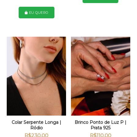
produto
tem
EU QUERO
várias
variantes.
As
opções
podem
ser
escolhidas
na
página
do
produto
Colar Serpente Longa |
Brinco Ponto de Luz P |
Ródio
Prata 925
R$
230,00
R$
110,00