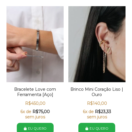
Bracelete Love com
Brinco Mini Coração Liso |
Ferramenta [Aço]
Ouro
R$
450,00
R$
140,00
6x de
R$
75,00
6x de
R$
23,33
sem juros
sem juros
EU QUERO
EU QUERO