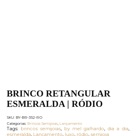
BRINCO RETANGULAR
ESMERALDA | RÓDIO
SKU:
BY-BR-352-RO
Categorias:
Brincos Semijoias
,
Lançamento
Tags:
brincos semijoias
,
by mel galhardo
,
dia a dia
,
esmeralda
,
Lançamento
,
luxo
,
ródio
,
semijoia