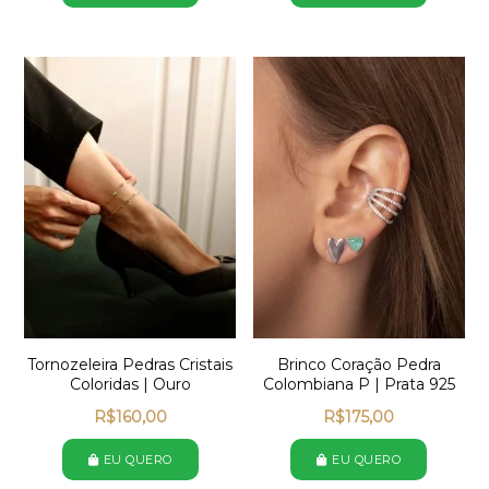
Tornozeleira Pedras Cristais
Brinco Coração Pedra
Coloridas | Ouro
Colombiana P | Prata 925
R$
160,00
R$
175,00
EU QUERO
EU QUERO