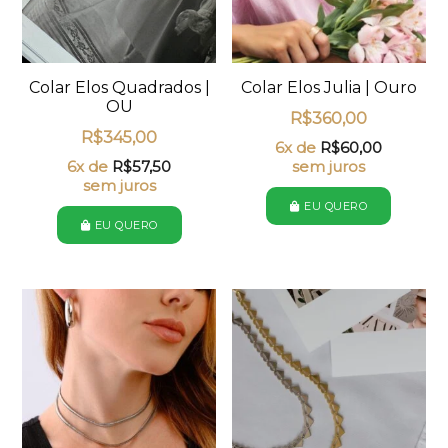
Colar Elos Quadrados |
Colar Elos Julia | Ouro
OU
R$
360,00
R$
345,00
6x de
R$
60,00
6x de
R$
57,50
sem juros
sem juros
EU QUERO
EU QUERO