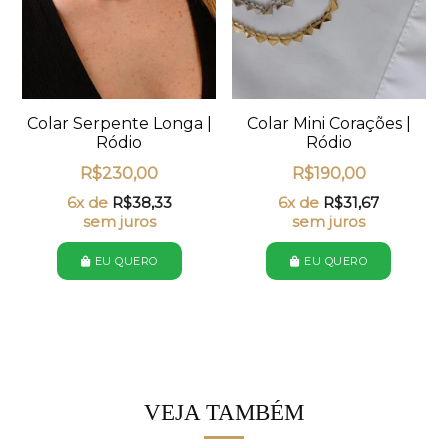
Colar Serpente Longa |
Colar Mini Corações |
Ródio
Ródio
R$
230,00
R$
190,00
6x de
R$
38,33
6x de
R$
31,67
sem juros
sem juros
EU QUERO
EU QUERO
VEJA TAMBÉM