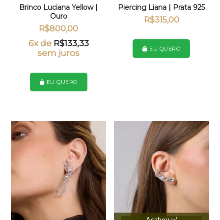
Brinco Luciana Yellow |
Piercing Liana | Prata 925
Ouro
R$
315,00
R$
800,00
6x de
R$
133,33
EU QUERO
sem juros
EU QUERO
Acabou :-(