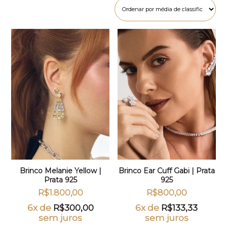
Brinco Melanie Yellow |
Brinco Ear Cuff Gabi | Prata
Prata 925
925
R$
1.800,00
R$
800,00
6x de
R$
300,00
6x de
R$
133,33
sem juros
sem juros