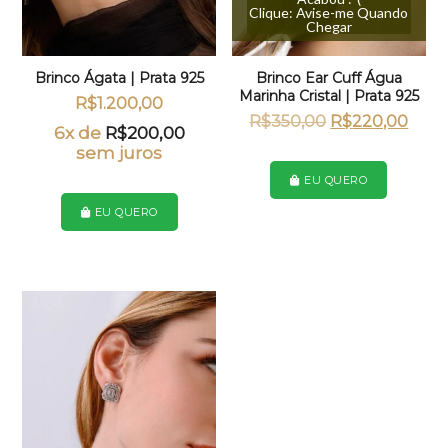
Clique: Avise-me Quando
Chegar
Brinco Ágata | Prata 925
Brinco Ear Cuff Água
Marinha Cristal | Prata 925
R$
1.200,00
O
O
R$
350,00
R$
220,00
6x de
R$
200,00
preço
preç
sem juros
original
atua
era:
é:
EU QUERO
R$350,00.
R$22
EU QUERO