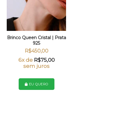
Brinco Queen Cristal | Prata
925
R$
450,00
6x de
R$
75,00
sem juros
EU QUERO