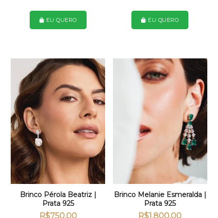
EU QUERO
EU QUERO
Brinco Pérola Beatriz |
Brinco Melanie Esmeralda |
Prata 925
Prata 925
R$
750,00
R$
1.800,00