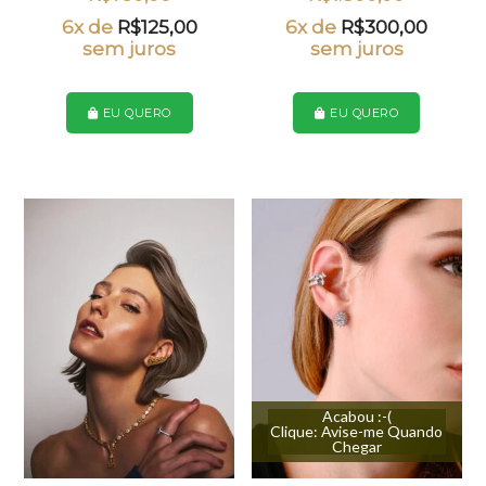
6x de
R$
125,00
6x de
R$
300,00
sem juros
sem juros
EU QUERO
EU QUERO
Acabou :-(
Clique: Avise-me Quando
Chegar