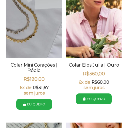
Colar Mini Corações |
Colar Elos Julia | Ouro
Ródio
R$
360,00
R$
190,00
6x de
R$
60,00
6x de
R$
31,67
sem juros
sem juros
EU QUERO
EU QUERO