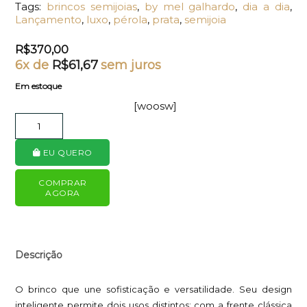
Tags:
brincos semijoias
,
by mel galhardo
,
dia a dia
,
Lançamento
,
luxo
,
pérola
,
prata
,
semijoia
R$
370,00
6x de
R$
61,67
sem juros
Em estoque
[woosw]
EU QUERO
COMPRAR
AGORA
Descrição
O brinco que une sofisticação e versatilidade. Seu design
inteligente permite dois usos distintos: com a frente clássica