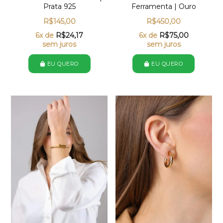
Prata 925
Ferramenta | Ouro
R$
145,00
R$
450,00
6x de
R$
24,17
6x de
R$
75,00
sem juros
sem juros
EU QUERO
EU QUERO