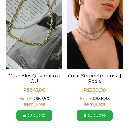
Colar Elos Quadrados |
Colar Serpente Longa |
OU
Ródio
R$
345,00
R$
230,00
6x de
R$
57,50
6x de
R$
38,33
sem juros
sem juros
EU QUERO
EU QUERO