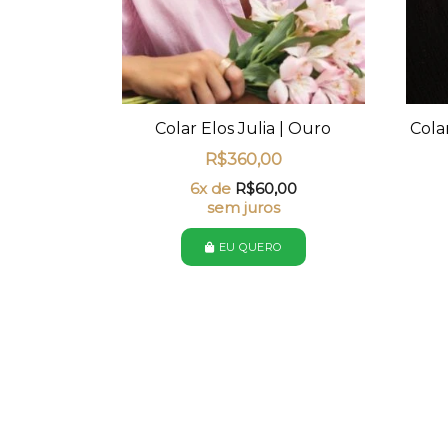
Colar Elos Julia | Ouro
Cola
R$
360,00
6x de
R$
60,00
sem juros
EU QUERO