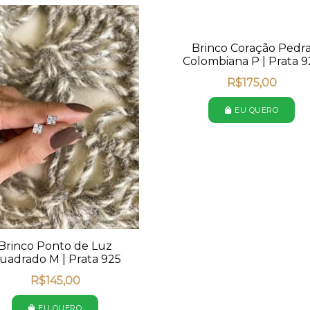
Brinco Coração Pedr
Colombiana P | Prata 9
R$
175,00
EU QUERO
Brinco Ponto de Luz
uadrado M | Prata 925
R$
145,00
EU QUERO