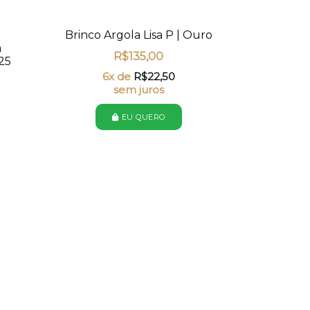
Brinco Argola Lisa P | Ouro
a
R$
135,00
25
6x de
R$
22,50
sem juros
EU QUERO