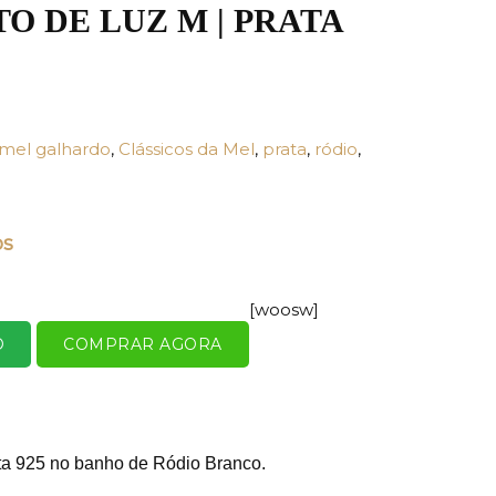
O DE LUZ M | PRATA
mel galhardo
,
Clássicos da Mel
,
prata
,
ródio
,
os
[woosw]
O
COMPRAR AGORA
ta 925 no
banho de Ródio Branco.