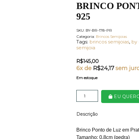
BRINCO PONT
925
SKU:
BY-BR-178-PR
Categoria:
Brincos Semijoias
Tags:
brincos semijoias
,
by 
semijoia
R$
145,00
6x de
R$
24,17
sem jur
Em estoque
EU QUER
Descrição
Brinco Ponto de Luz em Pra
Tamanho: 0,8cm (pedra)