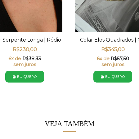
r Serpente Longa | Ródio
Colar Elos Quadrados |
R$
230,00
R$
345,00
6x de
R$
38,33
6x de
R$
57,50
sem juros
sem juros
EU QUERO
EU QUERO
VEJA TAMBÉM