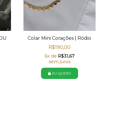
 OU
Colar Mini Corações | Ródio
R$
190,00
6x de
R$
31,67
sem juros
EU QUERO