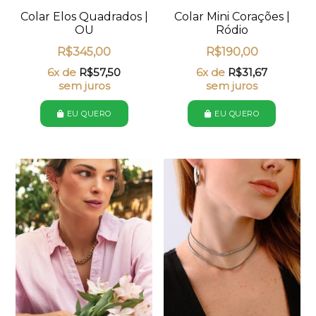
Colar Elos Quadrados |
Colar Mini Corações |
OU
Ródio
R$
345,00
R$
190,00
6x de
R$
57,50
6x de
R$
31,67
sem juros
sem juros
EU QUERO
EU QUERO