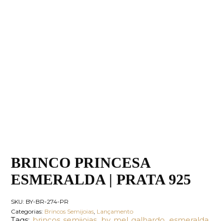
BRINCO PRINCESA
ESMERALDA | PRATA 925
SKU:
BY-BR-274-PR
Categorias:
Brincos Semijoias
,
Lançamento
Tags:
brincos semijoias
,
by mel galhardo
,
esmeralda
,