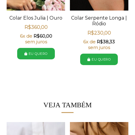
Colar Elos Julia | Ouro
Colar Serpente Longa |
Ródio
R$
360,00
R$
230,00
6x de
R$
60,00
sem juros
6x de
R$
38,33
sem juros
EU QUERO
EU QUERO
VEJA TAMBÉM