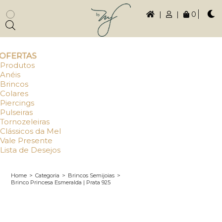
|
|
0
OFERTAS
Produtos
Anéis
Brincos
Colares
Piercings
Pulseiras
Tornozeleiras
Clássicos da Mel
Vale Presente
Lista de Desejos
Home
>
Categoria
>
Brincos Semijoias
>
Brinco Princesa Esmeralda | Prata 925