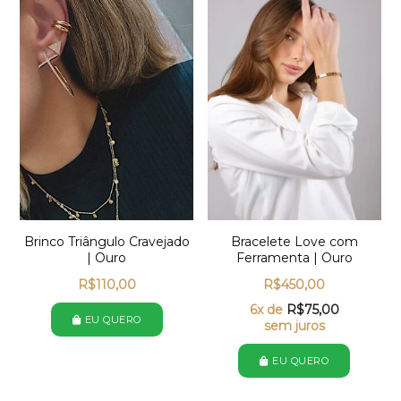
Brinco Triângulo Cravejado
Bracelete Love com
| Ouro
Ferramenta | Ouro
R$
110,00
R$
450,00
6x de
R$
75,00
EU QUERO
sem juros
EU QUERO