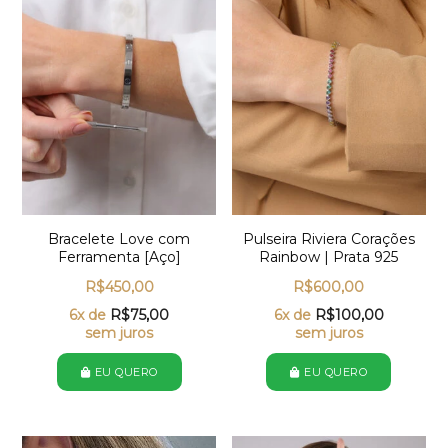
Bracelete Love com
Pulseira Riviera Corações
Ferramenta [Aço]
Rainbow | Prata 925
R$
450,00
R$
600,00
6x de
R$
75,00
6x de
R$
100,00
sem juros
sem juros
EU QUERO
EU QUERO