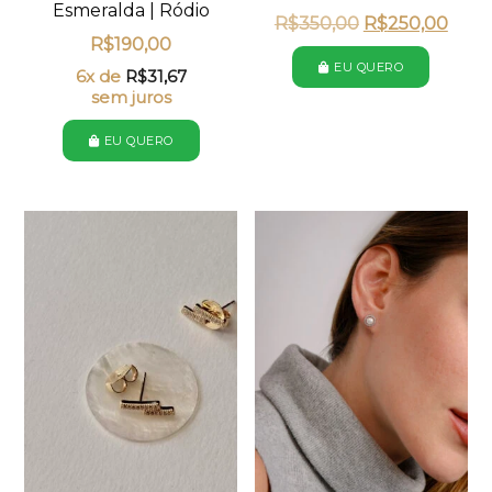
Esmeralda | Ródio
R$
350,00
R$
250,00
R$
190,00
EU QUERO
6x de
R$
31,67
sem juros
EU QUERO