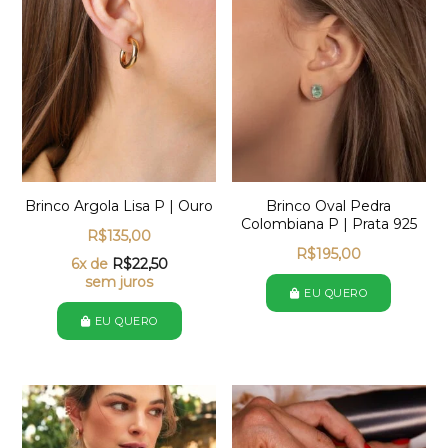
Brinco Argola Lisa P | Ouro
Brinco Oval Pedra
Colombiana P | Prata 925
R$
135,00
R$
195,00
6x de
R$
22,50
sem juros
EU QUERO
EU QUERO