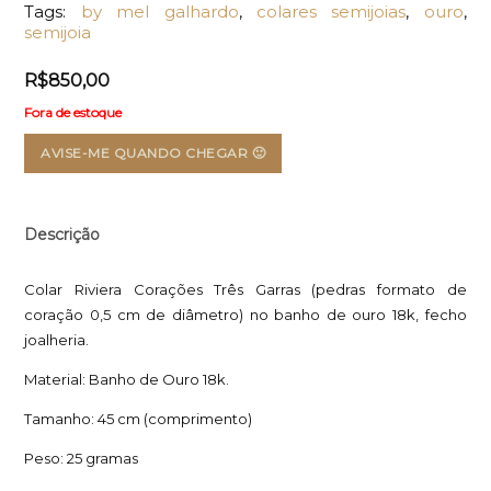
Tags:
by mel galhardo
,
colares semijoias
,
ouro
,
semijoia
R$
850,00
Fora de estoque
AVISE-ME QUANDO CHEGAR 🙂
Descrição
Colar Riviera Corações Três Garras (pedras formato de
coração 0,5 cm de diâmetro) no banho de ouro 18k, fecho
joalheria.
Material: Banho de Ouro 18k.
Tamanho: 45 cm (comprimento)
Peso: 25 gramas