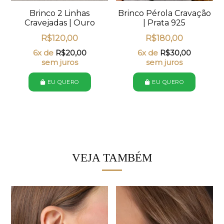
Brinco 2 Linhas
Brinco Pérola Cravação
Cravejadas | Ouro
| Prata 925
R$
120,00
R$
180,00
6x de
R$
20,00
6x de
R$
30,00
sem juros
sem juros
EU QUERO
EU QUERO
VEJA TAMBÉM