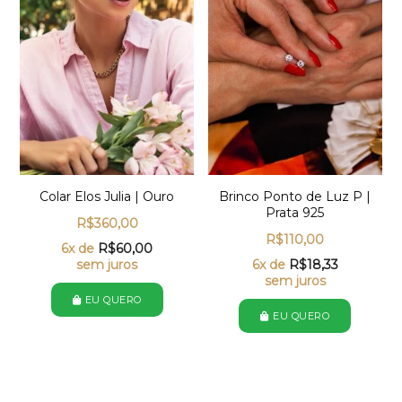
Colar Elos Julia | Ouro
Brinco Ponto de Luz P |
Prata 925
R$
360,00
R$
110,00
6x de
R$
60,00
sem juros
6x de
R$
18,33
sem juros
EU QUERO
EU QUERO