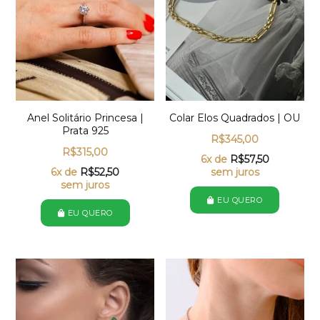
Anel Solitário Princesa |
Colar Elos Quadrados | OU
Prata 925
R$
345,00
R$
315,00
6x de
R$
57,50
6x de
R$
52,50
sem juros
sem juros
EU QUERO
EU QUERO