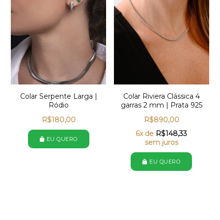
Colar Serpente Larga |
Colar Riviera Clássica 4
Ródio
garras 2 mm | Prata 925
R$
180,00
R$
890,00
6x de
R$
148,33
EU QUERO
sem juros
EU QUERO