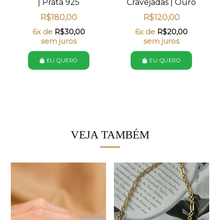
| Prata 925
Cravejadas | Ouro
R$
180,00
R$
120,00
6x de
R$
30,00
6x de
R$
20,00
sem juros
sem juros
EU QUERO
EU QUERO
VEJA TAMBÉM