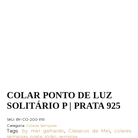
COLAR PONTO DE LUZ
SOLITÁRIO P | PRATA 925
SKU:
BY-CO-200-PR
Categoria:
Colares Semijoias
Tags:
by mel galhardo
,
Clássicos da Mel
,
colares
semijoias
,
prata
,
ródio
,
semijoia