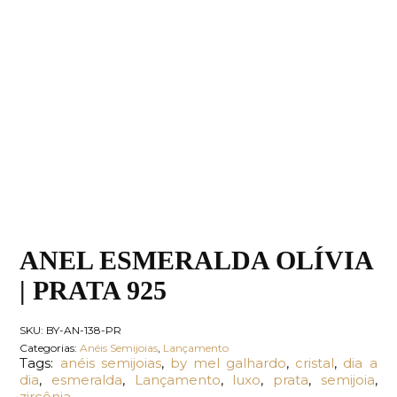
ANEL ESMERALDA OLÍVIA
| PRATA 925
SKU:
BY-AN-138-PR
Categorias:
Anéis Semijoias
,
Lançamento
Tags:
anéis semijoias
,
by mel galhardo
,
cristal
,
dia a
dia
,
esmeralda
,
Lançamento
,
luxo
,
prata
,
semijoia
,
zircônia