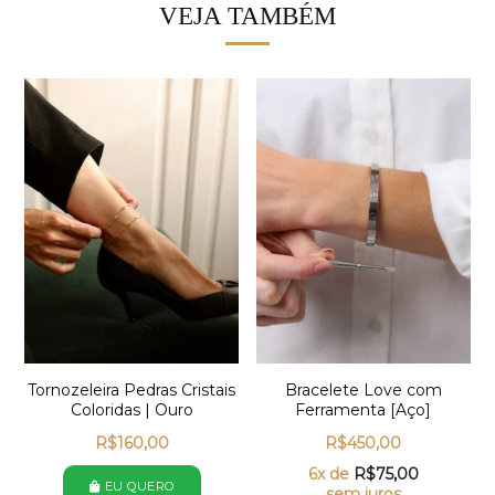
VEJA TAMBÉM
Tornozeleira Pedras Cristais
Bracelete Love com
Coloridas | Ouro
Ferramenta [Aço]
R$
160,00
R$
450,00
6x de
R$
75,00
EU QUERO
sem juros