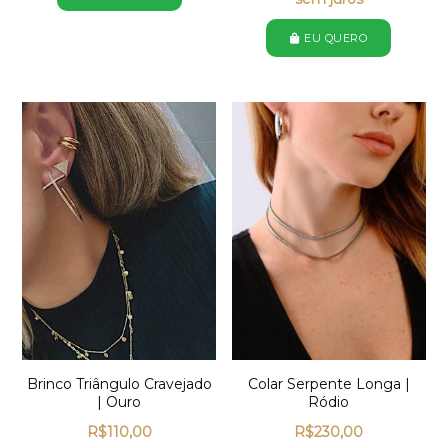
EU QUERO
Brinco Triângulo Cravejado
Colar Serpente Longa |
| Ouro
Ródio
R$
110,00
R$
230,00