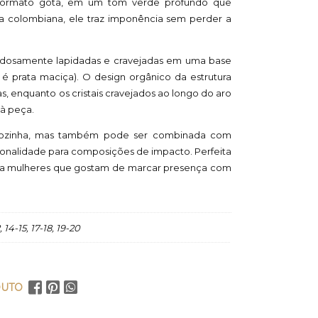
formato gota, em um tom verde profundo que
a colombiana, ele traz imponência sem perder a
idadosamente lapidadas e cravejadas em uma base
é prata maciça). O design orgânico da estrutura
, enquanto os cristais cravejados ao longo do aro
à peça.
sozinha, mas também pode ser combinada com
tonalidade para composições de impacto. Perfeita
ara mulheres que gostam de marcar presença com
2, 14-15, 17-18, 19-20
DUTO