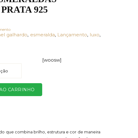
 PRATA 925
mento
el galhardo
,
esmeralda
,
Lançamento
,
luxo
,
[woosw]
 AO CARRINHO
do que combina brilho, estrutura e cor de maneira