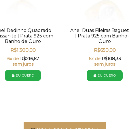
nel Dedinho Quadrado
Anel Duas Fileiras Bague
ssanite | Prata 925 com
| Prata 925 com Banho
Banho de Ouro
Ouro
R$
1.300,00
R$
650,00
6x de
R$
216,67
6x de
R$
108,33
sem juros
sem juros
EU QUERO
EU QUERO