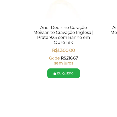
Anel Dedinho Coração
A
Moissanite Cravação Inglesa |
Moi
Prata 925 com Banho em
Ouro 18k
R$
1.300,00
6x de
R$
216,67
sem juros
EU QUERO