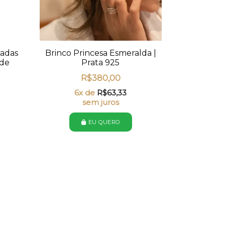
tadas
Brinco Princesa Esmeralda |
 de
Prata 925
R$
380,00
6x de
R$
63,33
sem juros
EU QUERO