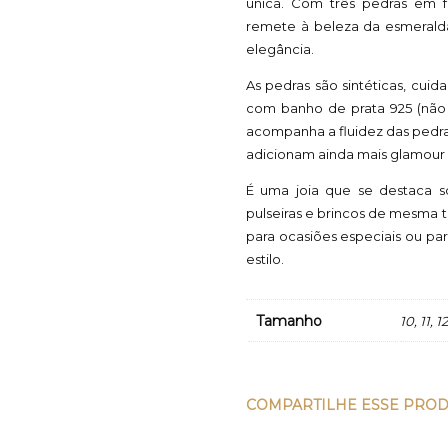
única. Com três pedras em 
remete à beleza da esmerald
elegância.
As pedras são sintéticas, cu
com banho de prata 925 (não 
acompanha a fluidez das pedras
adicionam ainda mais glamour 
É uma joia que se destaca 
pulseiras e brincos de mesma 
para ocasiões especiais ou p
estilo.
Tamanho
10, 11, 1
COMPARTILHE ESSE PRO