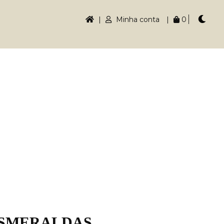
|
Minha conta
|
0
ESMERALDAS