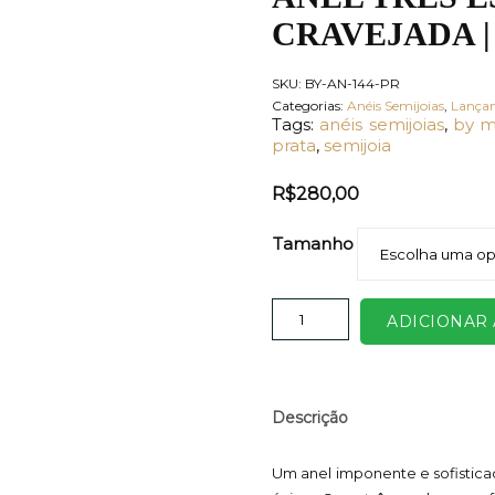
CRAVEJADA |
SKU:
BY-AN-144-PR
Categorias:
Anéis Semijoias
,
Lança
Tags:
anéis semijoias
,
by m
prata
,
semijoia
R$
280,00
Tamanho
ADICIONAR
Descrição
Um anel imponente e sofistica