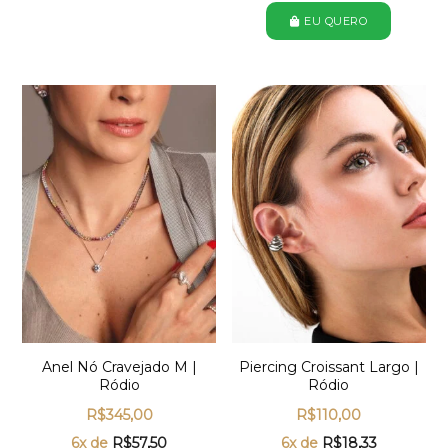
EU QUERO
Anel Nó Cravejado M |
Piercing Croissant Largo |
Ródio
Ródio
R$
345,00
R$
110,00
6x de
R$
57,50
6x de
R$
18,33