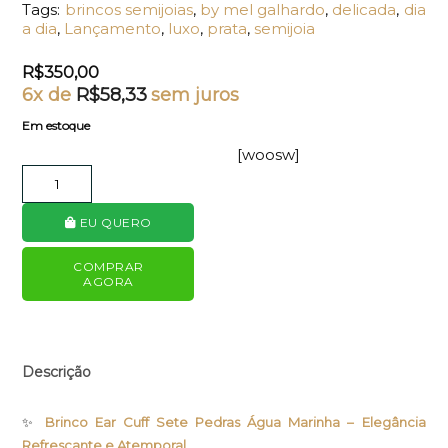
Tags:
brincos semijoias
,
by mel galhardo
,
delicada
,
dia
a dia
,
Lançamento
,
luxo
,
prata
,
semijoia
R$
350,00
6x de
R$
58,33
sem juros
Em estoque
[woosw]
EU QUERO
COMPRAR
AGORA
Descrição
✨
Brinco Ear Cuff Sete Pedras Água Marinha – Elegância
Refrescante e Atemporal