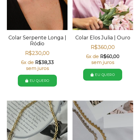
Colar Serpente Longa |
Colar Elos Julia | Ouro
Ródio
R$
360,00
R$
230,00
6x de
R$
60,00
6x de
R$
38,33
sem juros
sem juros
EU QUERO
EU QUERO