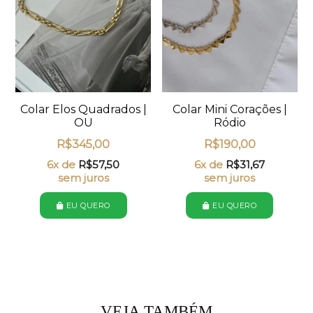
Colar Elos Quadrados |
Colar Mini Corações |
OU
Ródio
R$
345,00
R$
190,00
6x de
R$
57,50
6x de
R$
31,67
sem juros
sem juros
EU QUERO
EU QUERO
VEJA TAMBÉM