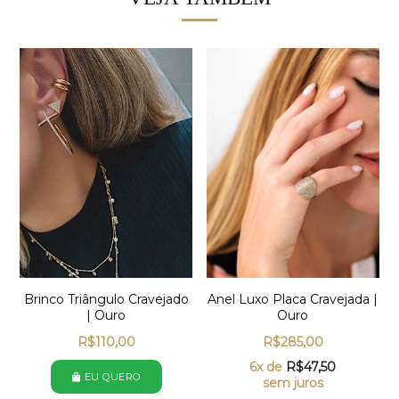
Brinco Triângulo Cravejado
Anel Luxo Placa Cravejada |
| Ouro
Ouro
R$
110,00
R$
285,00
6x de
R$
47,50
EU QUERO
sem juros