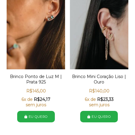
Brinco Ponto de Luz M |
Brinco Mini Coração Liso |
Prata 925
Ouro
R$
145,00
R$
140,00
6x de
R$
24,17
6x de
R$
23,33
sem juros
sem juros
EU QUERO
EU QUERO