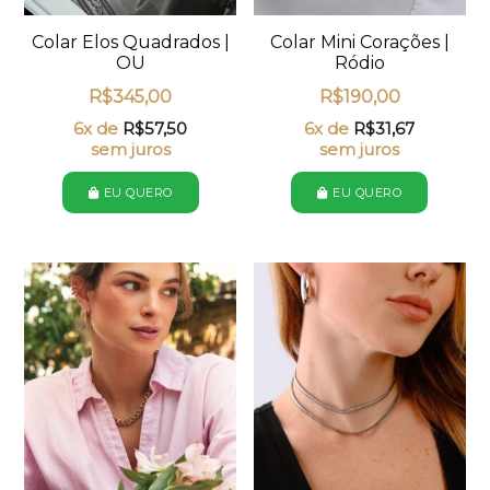
Colar Elos Quadrados |
Colar Mini Corações |
OU
Ródio
R$
345,00
R$
190,00
6x de
R$
57,50
6x de
R$
31,67
sem juros
sem juros
EU QUERO
EU QUERO