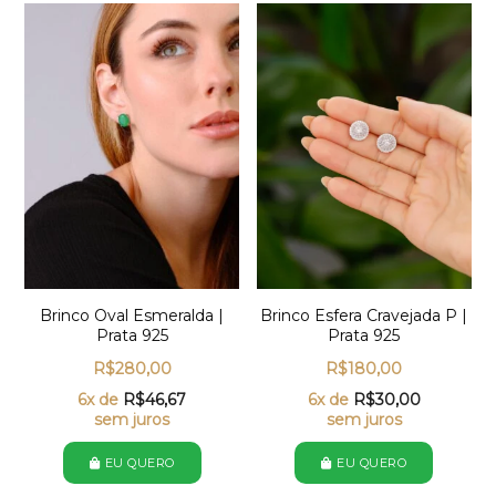
Brinco Oval Esmeralda |
Brinco Esfera Cravejada P |
Prata 925
Prata 925
R$
280,00
R$
180,00
6x de
R$
46,67
6x de
R$
30,00
sem juros
sem juros
EU QUERO
EU QUERO