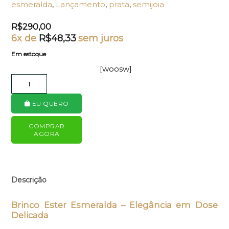
esmeralda
,
Lançamento
,
prata
,
semijoia
R$
290,00
6x de
R$
48,33
sem juros
Em estoque
[woosw]
EU QUERO
COMPRAR
AGORA
Descrição
Brinco Ester Esmeralda – Elegância em Dose
Delicada