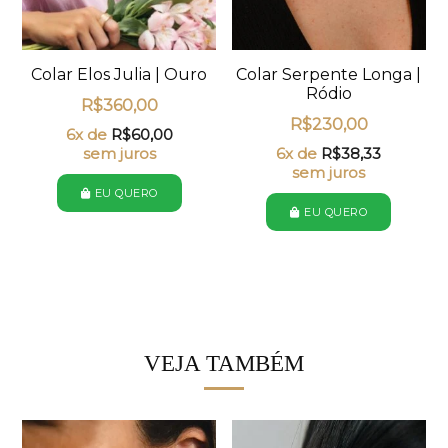
Colar Elos Julia | Ouro
Colar Serpente Longa |
Ródio
R$
360,00
R$
230,00
6x de
R$
60,00
sem juros
6x de
R$
38,33
sem juros
EU QUERO
EU QUERO
VEJA TAMBÉM