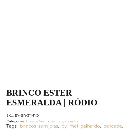
BRINCO ESTER
ESMERALDA | RÓDIO
SKU:
BY-BR-311-RO
Categorias:
Brincos Semijoias
,
Lançamento
Tags:
brincos semijoias
,
by mel galhardo
,
delicada
,